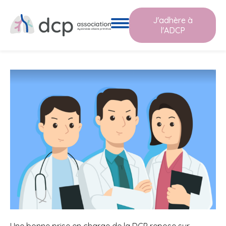
J'adhère à
Se soigner
l'ADCP