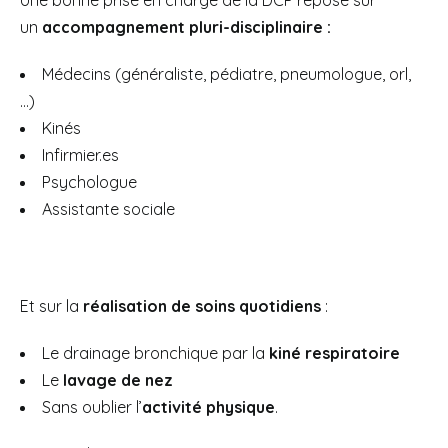
Une bonne prise en charge de la DCP repose sur
un
accompagnement pluri-disciplinaire :
Médecins (généraliste, pédiatre, pneumologue, orl,
…)
Kinés
Infirmier.es
Psychologue
Assistante sociale
Et sur la
réalisation de soins quotidiens
:
Le drainage bronchique par la
kiné respiratoir
e
Le
lavage de nez
Sans oublier l’
activité physique
.