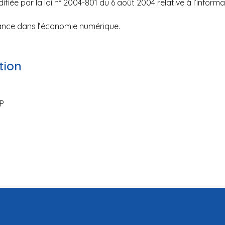
fiée par la loi n° 2004-801 du 6 août 2004 relative à l’informat
fiance dans l’économie numérique.
tion
CP