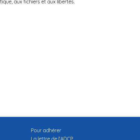
ique, aux fichiers et aux libertés.
Pour adhérer
La lettre de l’ADCP