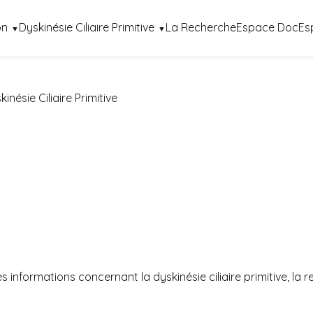
on
Dyskinésie Ciliaire Primitive
La Recherche
Espace Doc
Es
nésie Ciliaire Primitive
 informations concernant la dyskinésie ciliaire primitive, la 