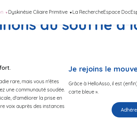
on
Dyskinésie Ciliaire Primitive
La Recherche
Espace Doc
Es
nons du souffle à l
ort.
Je rejoins le mouv
die rare, mais vous n'êtes
Grâce à HelloAsso, il est (enfi
ignez une communauté soudée.
carte bleue ».
ale, d'améliorer la prise en
tre voix auprès des instances
Adhére