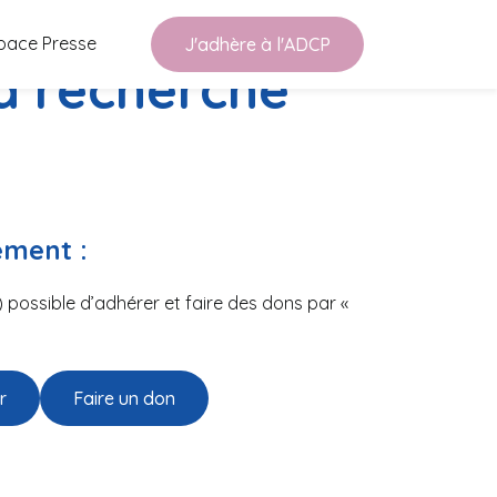
pace Presse
J'adhère à l'ADCP
a recherche
ement :
n) possible d’adhérer et faire des dons par «
r
Faire un don