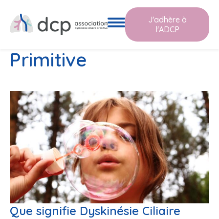
J'adhère à
La Dyskinésie Ciliaire
l'ADCP
Primitive
Que signifie Dyskinésie Ciliaire