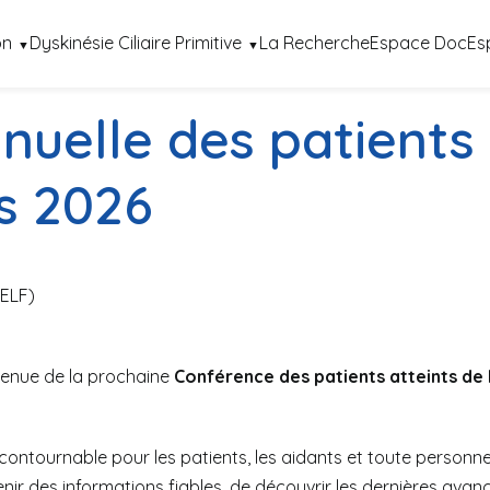
on
Dyskinésie Ciliaire Primitive
La Recherche
Espace Doc
Es
uelle des patients 
s 2026
ELF)
 tenue de la prochaine
Conférence des patients atteints de
contournable pour les patients, les aidants et toute person
nir des informations fiables, de découvrir les dernières avan