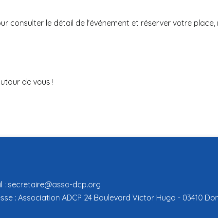
our consulter le détail de l'événement et réserver votre place, n
utour de vous !
l :
secretaire@asso-dcp.org
sse : Association ADCP 24 Boulevard Victor Hugo - 03410 D