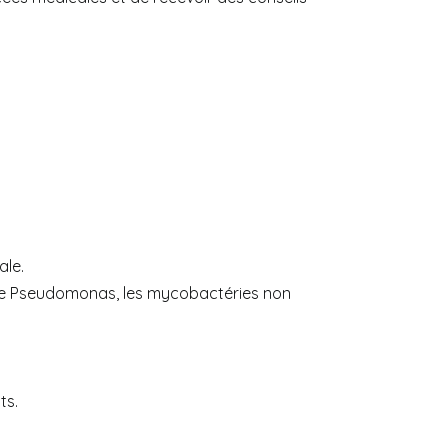
ale.
le
Pseudomonas
, les mycobactéries non
ts.