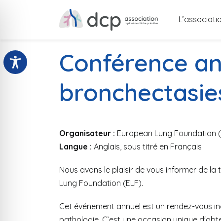
L’associati
Retour
Conférence ann
bronchectasie
Organisateur :
European Lung Foundation (
Langue :
Anglais, sous titré en Français
Nous avons le plaisir de vous informer de la
Lung Foundation
(ELF).
Cet événement annuel est un rendez-vous in
pathologie. C’est une occasion unique d'obte