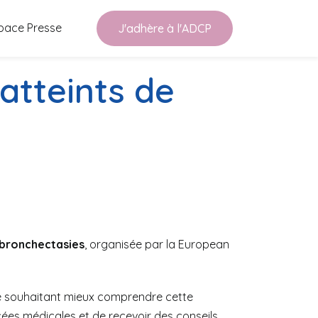
pace Presse
J'adhère à l'ADCP
atteints de
 bronchectasies
, organisée par la
European
ne souhaitant mieux comprendre cette
cées médicales et de recevoir des conseils