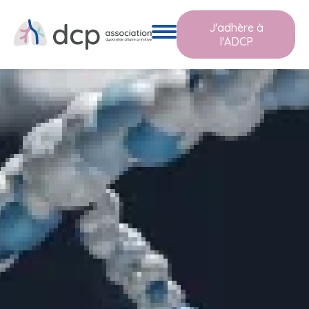
J'adhère à
l'ADCP